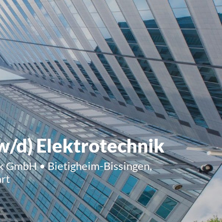
w/d) Elektrotechnik
k GmbH • Bietigheim-Bissingen,
art