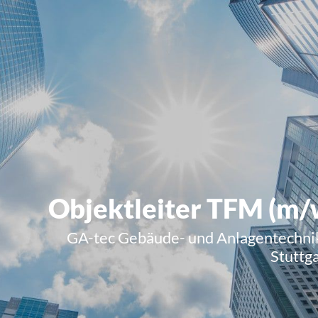
Objektleiter TFM (m/
GA-tec Gebäude- und Anlagentechni
Stuttg