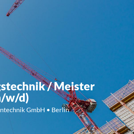
gstechnik / Meister
/w/d)
ntechnik GmbH • Berlin