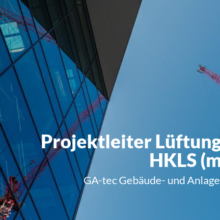
Projektleiter Lüftun
HKLS (m
GA-tec Gebäude- und Anlage